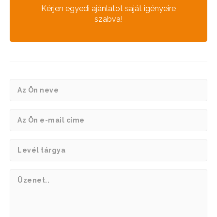
Kérjen egyedi ajánlatot saját igényeire
szabva!