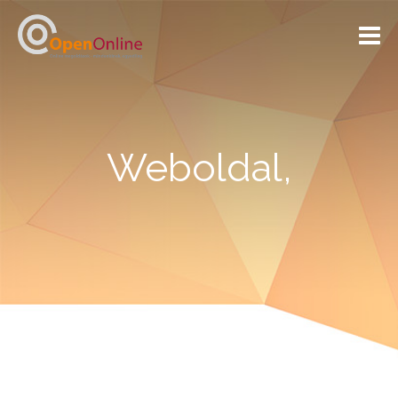
Kezdőoldal
Rólunk
Weboldal,
Szolgáltatásaink
Referenciáink
Kapcsolat
GINOP_PLUSZ-2.1.3-24-2025-01156
webáruház