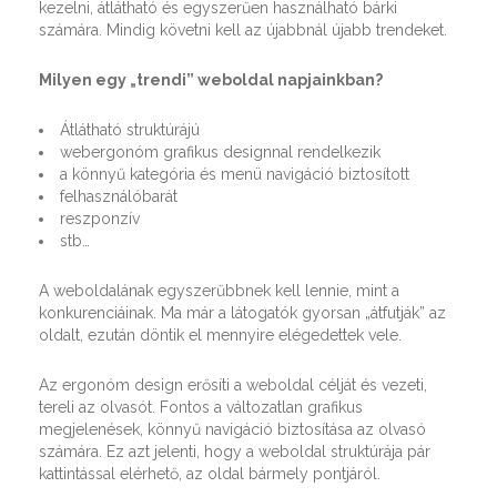
kezelni, átlátható és egyszerűen használható bárki
számára. Mindig követni kell az újabbnál újabb trendeket.
Milyen egy „trendi” weboldal napjainkban?
Átlátható struktúrájú
webergonóm grafikus designnal rendelkezik
a könnyű kategória és menü navigáció biztosított
felhasználóbarát
reszponzív
stb…
A weboldalának egyszerűbbnek kell lennie, mint a
konkurenciáinak. Ma már a látogatók gyorsan „átfutják” az
oldalt, ezután döntik el mennyire elégedettek vele.
Az ergonóm design erősíti a weboldal célját és vezeti,
tereli az olvasót. Fontos a változatlan grafikus
megjelenések, könnyű navigáció biztosítása az olvasó
számára. Ez azt jelenti, hogy a weboldal struktúrája pár
kattintással elérhető, az oldal bármely pontjáról.