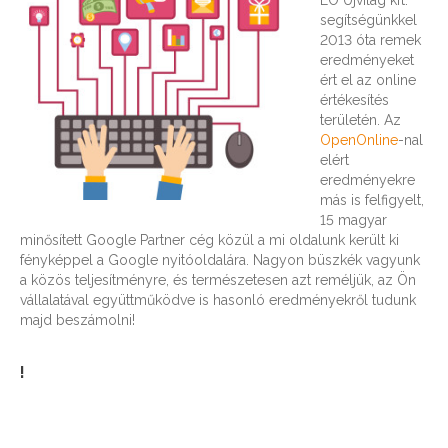
segítségünkkel
2013 óta remek
eredményeket
ért el az online
értékesítés
területén. Az
OpenOnline
-nal
elért
eredményekre
más is felfigyelt,
15 magyar
minősített Google Partner cég közül a mi oldalunk került ki
fényképpel a Google nyitóoldalára. Nagyon büszkék vagyunk
a közös teljesítményre, és természetesen azt reméljük, az Ön
vállalatával együttműködve is hasonló eredményekről tudunk
majd beszámolni!
!