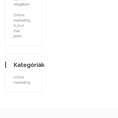
világában
Online
marketing:
A jövő
már
jelen
Kategóriák
online
marketing