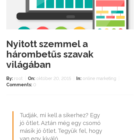
Nyitott szemmel a
hárombetűs szavak
világában
By:
root
On:
október 20, 2015
In:
online marketing
Comments:
0
Tudják, mi kell a sikerhez? Egy
jó ötlet. Aztán még egy csomó
másik jó ötlet. Tegyük fel, hogy
van egy kiváló