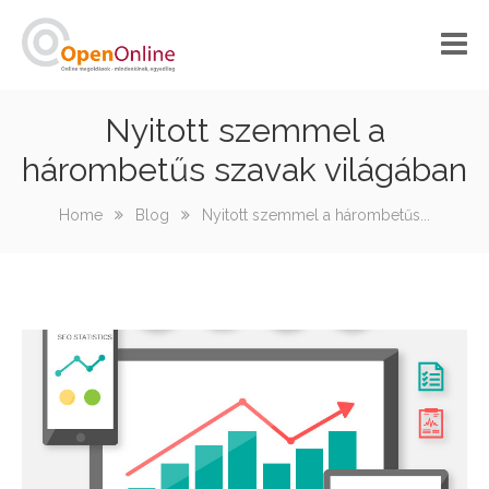
Kezdőoldal
Nyitott szemmel a
hárombetűs szavak világában
Rólunk
Szolgáltatásaink
Home
Blog
Nyitott szemmel a hárombetűs...
Referenciáink
Kapcsolat
GINOP_PLUSZ-2.1.3-24-2025-01156