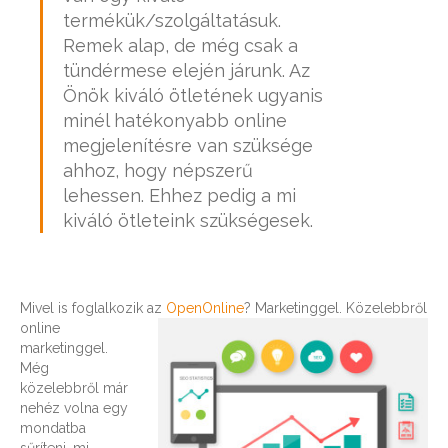
termékük/szolgáltatásuk.
Remek alap, de még csak a
tündérmese elején járunk. Az
Önök kiváló ötletének ugyanis
minél hatékonyabb online
megjelenítésre van szüksége
ahhoz, hogy népszerű
lehessen. Ehhez pedig a mi
kiváló ötleteink szükségesek.
Mivel is foglalkozik az
OpenOnline
? Marketinggel.
Közelebbről
online
marketinggel.
Még
közelebbről már
nehéz volna egy
mondatba
sűríteni, mi