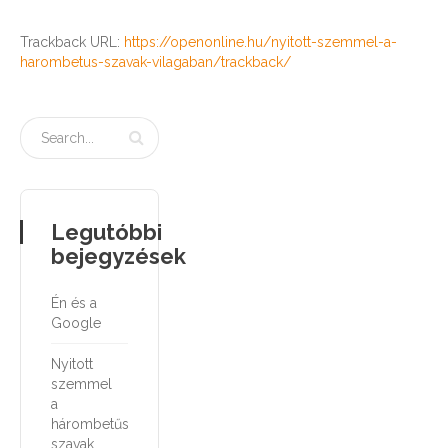
Trackback URL:
https://openonline.hu/nyitott-szemmel-a-
harombetus-szavak-vilagaban/trackback/
Legutóbbi
bejegyzések
Én és a
Google
Nyitott
szemmel
a
hárombetűs
szavak