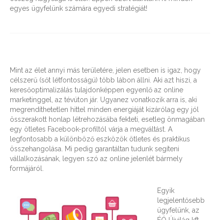
egyes ügyfelünk számára egyedi stratégiát!
Mint az élet annyi más területére, jelen esetben is igaz, hogy
célszerű (sőt létfontosságú) több lábon állni. Aki azt hiszi, a
keresőoptimalizálás tulajdonképpen egyenlő az online
marketinggel, az tévúton jár. Ugyanez vonatkozik arra is, aki
megrendíthetetlen hittel minden energiáját kizárólag egy jól
összerakott honlap létrehozásába fekteti, esetleg önmagában
egy ötletes Facebook-profiltól várja a megváltást. A
legfontosabb a különböző eszközök ötletes és praktikus
összehangolása. Mi pedig garantáltan tudunk segíteni
vállalkozásának, legyen szó az online jelenlét bármely
formájáról.
Egyik
legjelentősebb
ügyfelünk, az
ÉÓ Újvilág kft.