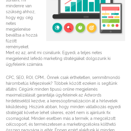
mindenre van
szükség ahhoz,
hogy egy cég
netes
megjelenése
beváltsa a hozzá
fűzött
reményeket.
Mert ez az, amit mi csinálunk. Egyedi, a teljes netes
megjelenést lefedő marketing stratégiákat dolgozunk ki
ügyfeleink számára.
CPC, SEO, ROI, CPM… Önnek csak érthetetlen, semmitmondó
hárombetűs kifejezések? Többek között ezeken is segítünk
átlátni. Cégünk minden típusú online megjelenés
maximalizálását garantálja ügyfeleinek az Adwords
hirdetésektől kezdve, a keresőoptimalizáción át a hírlevelek
kiküldéséig. Hiszünk abban, hogy minden vállalkozás egyedi
stratégiát követve lehet sikeres, ezért nem is ajánlunk fix
csomagokat. Minden esetben más a termék, a megcélzott
célcsoport, és természetesen a marketingcélokra költhető
összeg nagysága is eltér. Éppen ezért alakítunk ki minden